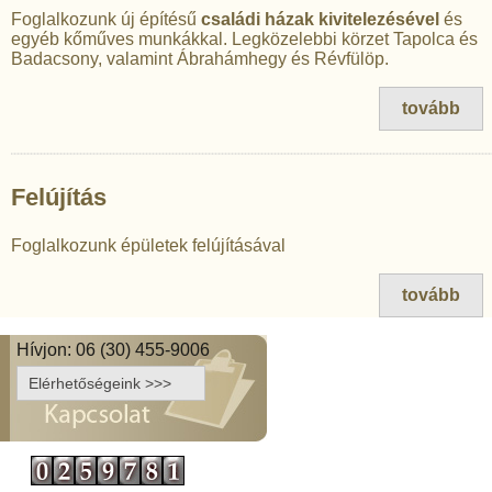
Foglalkozunk új építésű
családi házak kivitelezésével
és
egyéb kőműves munkákkal. Legközelebbi körzet Tapolca és
Badacsony, valamint Ábrahámhegy és Révfülöp.
tovább
Felújítás
Foglalkozunk épületek felújításával
tovább
Hívjon: 06 (30) 455-9006
Elérhetőségeink >>>