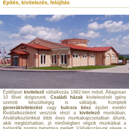
Építés, kivitelezés, felújítás
Építőipari
kivitelező
vállalkozás 1982-ben indult. Átlagosan
10 fővel dolgozunk.
Családi házak
kivitelezését igény
szerinti készültségig is vállaljuk. Komplett
generákivitelezést
vagy
kulcsra kész
épület esetén
fővállalkozóként veszünk részt a
kivitelező
munkában.
Alvállalkozóinkkal több éves munkakapcsolatban állunk,
akik megbízhatóan, jó minőségben végzik munkáikat a
határidők pontos betartása mellett. Vállalkozásunk sikere a