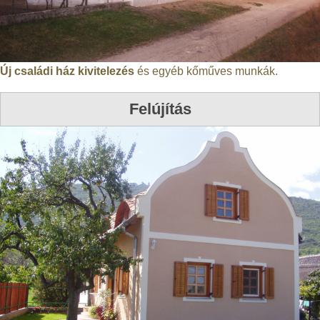
Új családi ház kivitelezés
és egyéb kőműves munkák.
Felújítás