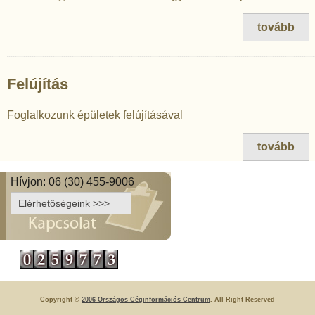
tovább
Felújítás
Foglalkozunk épületek felújításával
tovább
Hívjon: 06 (30) 455-9006
Elérhetőségeink >>>
Copyright ©
2006 Országos Céginformációs Centrum
. All Right Reserved