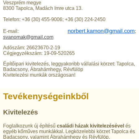
Veszprém megye
8300 Tapolca, Madách Imre utca 13.
Telefon: +36 (30) 455-9006; +36 (30) 224-2450
norbert.kamon@gmail.com
E-mail:
;
svanomak@gmail.com
Adószám: 26623670-2-19
Cégjegyzékszám: 19-09-520265
Építőipari kivitelezés, leggyakoribb vállalási körzet: Tapolca,
Badacsony, Ábrahámhegy, Révfülöp
Kivitelezési munkák országosan!
Tevékenységeinkből
Kivitelezés
Foglalkozunk új építésű
családi házak kivitelezésével
és
egyéb kőműves munkákkal. Legközelebbi körzet Tapolca és
Badacsony, valamint Ábrahámhegy és Révfülöp.